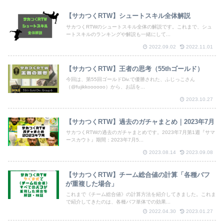
【サカつくRTW】シュートスキル全体解説
サカつくRTWのシュートスキル全体の解説です。これまで、シュ
ートスキルのランキングや解説も一緒にして...
2022.09.02
2022.11.01
【サカつくRTW】王者の思考（55thゴールド）
今回は、第55回ゴールドDiv.で優勝された、ふじっこさん
（@fujikkoooooo）から、お話を...
2023.10.27
【サカつくRTW】過去のガチャまとめ｜2023年7月
サカつくRTWの過去のガチャまとめです。2023年7月第1週『サマ
ースカウト』期間：2023年7月5...
2023.08.14
2023.09.08
【サカつくRTW】チーム総合値の計算「各種バフ
が重複した場合」
これまで《チーム総合値》の計算方法を紹介してきました。これま
で紹介してきたのは、各種バフ単体での効果...
2022.04.30
2023.01.27