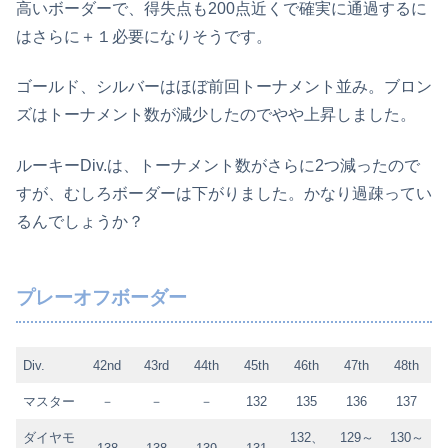
高いボーダーで、得失点も200点近くで確実に通過するに
はさらに＋１必要になりそうです。
ゴールド、シルバーはほぼ前回トーナメント並み。ブロン
ズはトーナメント数が減少したのでやや上昇しました。
ルーキーDiv.は、トーナメント数がさらに2つ減ったので
すが、むしろボーダーは下がりました。かなり過疎ってい
るんでしょうか？
プレーオフボーダー
Div.
42nd
43rd
44th
45th
46th
47th
48th
マスター
－
－
－
132
135
136
137
ダイヤモ
132、
129～
130～