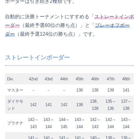
ボーダーは引き続き2種類です。
自動的に決勝トーナメントにすすめる「
ストレートインボ
ーダー
（最終予選60位の勝ち点）」と「
プレーオフボー
ダー
（最終予選124位の勝ち点）」です。
ストレートインボーダー
Div.
42nd
43rd
44th
45th
46th
47th
48th
マスター
－
－
－
136
138
139
141
ダイヤモ
138、
135～
137～
142
141
142
138
ンド
139
136
138
142～
143～
144～
143～
142～
142～
143～
プラチナ
143
144
145
144
143
144
144
141～
141～
141～
141～
140～
138～
136～