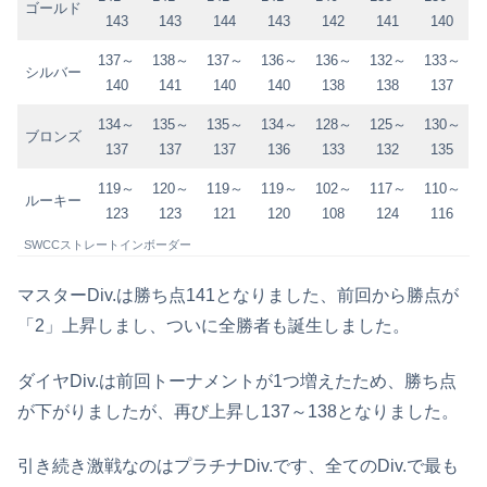
ゴールド
143
143
144
143
142
141
140
137～
138～
137～
136～
136～
132～
133～
シルバー
140
141
140
140
138
138
137
134～
135～
135～
134～
128～
125～
130～
ブロンズ
137
137
137
136
133
132
135
119～
120～
119～
119～
102～
117～
110～
ルーキー
123
123
121
120
108
124
116
SWCCストレートインボーダー
マスターDiv.は勝ち点141となりました、前回から勝点が
「2」上昇しまし、ついに全勝者も誕生しました。
ダイヤDiv.は前回トーナメントが1つ増えたため、勝ち点
が下がりましたが、再び上昇し137～138となりました。
引き続き激戦なのはプラチナDiv.です、全てのDiv.で最も