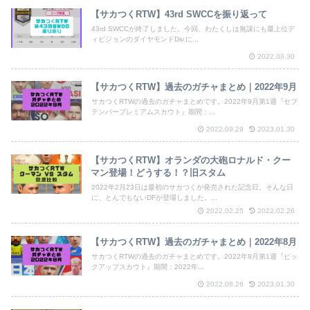
【サカつくRTW】43rd SWCCを振り返って
43rd SWCCが終了しました。今回、わたくしは無謀にも最上位デ
ィビジョンのダイヤモンドDiv.に...
2022.08.30
【サカつくRTW】過去のガチャまとめ｜2022年9月
サカつくRTWの過去のガチャまとめです。2022年9月第1週『セプ
テンバープレミアムスカウト』期間：...
2022.09.29
2023.01.30
【サカつくRTW】オランダの大砲ロナルド・クー
マン登場！どうする！？旧スタム
2022年2月23日は最初のサカつくが発売された記念日。そんな日
に、とんでもないDFが登場しました。...
2022.02.25
2022.02.26
【サカつくRTW】過去のガチャまとめ｜2022年8月
サカつくRTWの過去のガチャまとめです。2022年8月第1週『ピッ
クアップスカウト』期間：2022年...
2022.08.26
2023.01.30