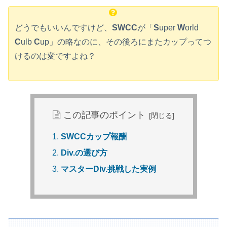
どうでもいいんですけど、
SWCC
が「
S
uper
W
orld
C
ulb
C
up」の略なのに、その後ろにまたカップってつ
けるのは変ですよね？
この記事のポイント
SWCCカップ報酬
Div.の選び方
マスターDiv.挑戦した実例