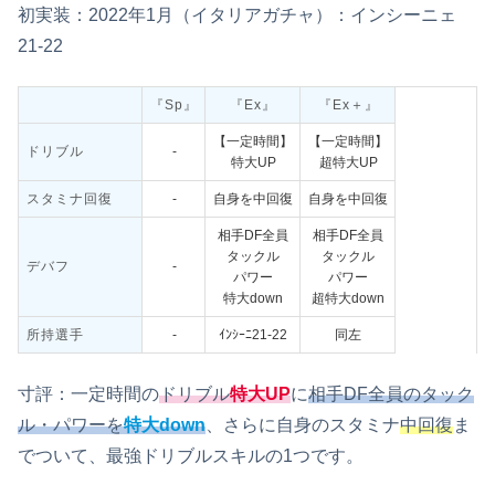
初実装：2022年1月（イタリアガチャ）：インシーニェ
21‐22
『Sp』
『Ex』
『Ex＋』
【一定時間】
【一定時間】
ドリブル
‐
特大UP
超特大UP
スタミナ回復
‐
自身を中回復
自身を中回復
相手DF全員
相手DF全員
タックル
タックル
デバフ
‐
パワー
パワー
特大down
超特大down
所持選手
‐
ｲﾝｼｰﾆ21-22
同左
寸評：一定時間の
ドリブル
特大UP
に
相手DF全員のタック
ル・パワーを
特大down
、さらに自身のスタミナ
中回復
ま
でついて、最強ドリブルスキルの1つです。