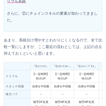
リブル系統
さらに、②にチェインスキルの要素が加わってきまし
た。
あまり、系統分け増やすとわかりにくくなるので、全て比
較一覧にしますが、ここ最近の流れとしては、上記の点を
抑えておくといいと思います。
『Exﾌｪｲｸ』
『Exｶｯﾄｽﾙｰ』
『Exｼｬｰﾌﾟﾈｽ』
『E
【一定時間】
【一定時間】
【一定時間】
【
ドリブル
特大UP
特大UP
特大UP
スタミナ回復
自身を中回復
自身を中回復
自身を中回復
味方バフ
–
–
–
相手DF全員
相手MF全員
相手MF全員
相