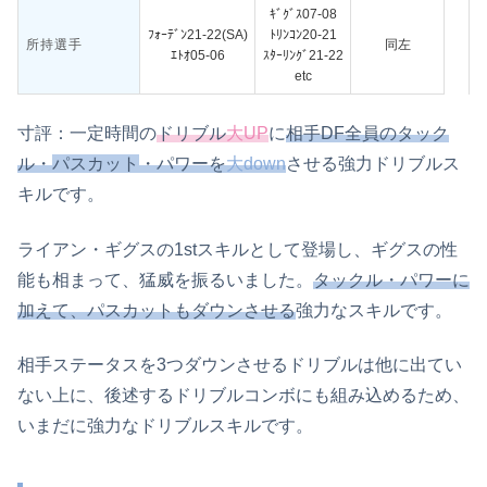
ｷﾞｸﾞｽ07-08
ﾌｫｰﾃﾞﾝ21-22(SA)
ﾄﾘﾝｺﾝ20-21
所持選手
同左
ｴﾄｵ05-06
ｽﾀｰﾘﾝｸﾞ21-22
etc
寸評：一定時間の
ドリブル
大UP
に
相手DF全員のタック
ル・
パスカット
・パワーを
大down
させる強力ドリブルス
キルです。
ライアン・ギグスの1stスキルとして登場し、ギグスの性
能も相まって、猛威を振るいました。
タックル・パワーに
加えて、パスカットもダウンさせる
強力なスキルです。
相手ステータスを3つダウンさせるドリブルは他に出てい
ない上に、後述するドリブルコンボにも組み込めるため、
いまだに強力なドリブルスキルです。