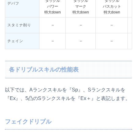
タックル
タックル
タックル
デバフ
パワー
マーク
パスカット
特大down
特大down
特大down
相
スタミナ削り
–
–
–
チェイン
–
–
–
各ドリブルスキルの性能表
以下では、Aランクスキルを『Sp』、Sランクスキルを
『Ex』、5凸のSランクスキルを『Ex＋』と表記します。
フェイクドリブル