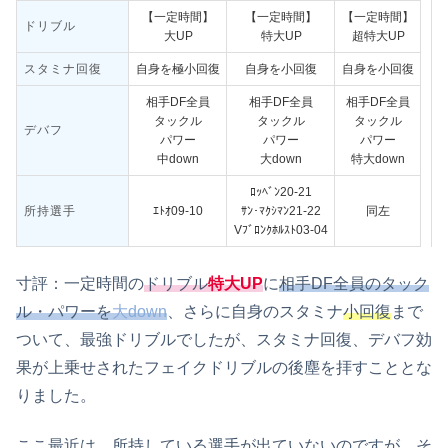
【一定時間】
【一定時間】
【一定時間】
ドリブル
大UP
特大UP
超特大UP
スタミナ回復
自身を極小回復
自身を小回復
自身を小回復
相手DF全員
相手DF全員
相手DF全員
タックル
タックル
タックル
デバフ
パワー
パワー
パワー
中down
大down
特大down
ﾛｯﾍﾞﾝ20-21
所持選手
ｴﾄｵ09-10
ｻﾝ･ﾏｸｼﾏﾝ21-22
同左
Vﾌﾞﾛﾝｸﾎﾙｽﾄ03-04
寸評：一定時間の
ドリブル
特大UP
に
相手DF全員のタック
ル・パワーを
大down
、さらに自身のスタミナ
小回復
まで
ついて、最強ドリブルでしたが、スタミナ回復、デバフ効
果が上乗せされたフェイクドリブルの後塵を拝すこととな
りました。
ここ最近は、所持している選手が出ていないのですが、そ