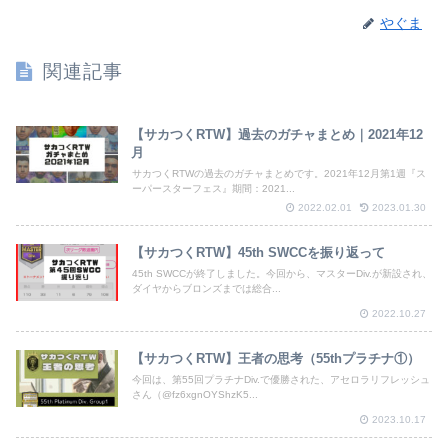
やぐま
関連記事
【サカつくRTW】過去のガチャまとめ｜2021年12
月
サカつくRTWの過去のガチャまとめです。2021年12月第1週『ス
ーパースターフェス』期間：2021...
2022.02.01
2023.01.30
【サカつくRTW】45th SWCCを振り返って
45th SWCCが終了しました。今回から、マスターDiv.が新設され、
ダイヤからブロンズまでは総合...
2022.10.27
【サカつくRTW】王者の思考（55thプラチナ①）
今回は、第55回プラチナDiv.で優勝された、アセロラリフレッシュ
さん（@fz6xgnOYShzK5...
2023.10.17