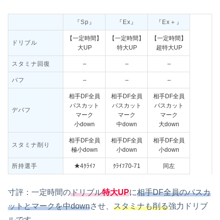
『Sp』
『Ex』
『Ex＋』
【一定時間】
【一定時間】
【一定時間】
ドリブル
大UP
特大UP
超特大UP
スタミナ回復
–
–
–
バフ
–
–
–
相手DF全員
相手DF全員
相手DF全員
パスカット
パスカット
パスカット
デバフ
マーク
マーク
マーク
小down
中down
大down
相手DF全員
相手DF全員
相手DF全員
スタミナ削り
極小down
小down
小down
所持選手
★4ｸﾗｲﾌ
ｸﾗｲﾌ70‐71
同左
寸評：一定時間の
ドリブル
特大UP
に
相手DF全員のパスカ
ットとマークを中down
させ、
スタミナも削る
強力ドリブ
ルです。