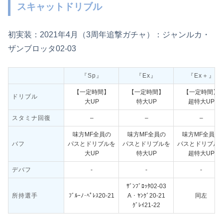
スキャットドリブル
初実装：2021年4月（3周年追撃ガチャ）：ジャンルカ・
ザンブロッタ02-03
『Sp』
『Ex』
『Ex＋』
【一定時間】
【一定時間】
【一定時間】
ドリブル
大UP
特大UP
超特大UP
スタミナ回復
–
–
–
味方MF全員の
味方MF全員の
味方MF全員の
バフ
パスとドリブルを
パスとドリブルを
パスとドリブル
大UP
特大UP
超特大UP
デバフ
‐
‐
‐
ｻﾞﾝﾌﾞﾛｯﾀ02-03
所持選手
ﾌﾞﾙｰﾉ･ﾍﾟﾚｽ20-21
A・ﾔﾝｸﾞ20-21
同左
ｸﾞﾚｲ21-22