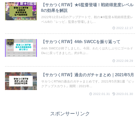
【サカつくRTW】★6監督登場！戦術得意度レベル
8の効果を解説
2022年12月14日のアップデートで、初の★6監督＆戦術得意度レ
ベル8の「レッピ」監督が登場しまし...
2022.12.17
【サカつくRTW】44th SWCCを振り返って
44th SWCCが終了しました。今回、わたくは久しぶりにゴールド
Div.に戻ってきました。約1年ぶ...
2022.09.29
【サカつくRTW】過去のガチャまとめ｜2021年5月
サカつくRTWの過去のガチャまとめです。2021年5月第1週『ピッ
クアップスカウト』期間：2021年...
2022.01.31
2023.01.30
スポンサーリンク