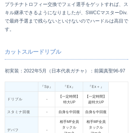
プラチナトロフィー交換でフェイ選手をゲットすれば、ス
キル継承できるようになりましたが、SWCCマスターDiv.
で最終予選まで残らないといけないのでハードルは高目で
す。
カットスルードリブル
初実装：2022年5月（日本代表ガチャ）：前園真聖96-97
『Sp』
『Ex』
『Ex＋』
【一定時間】
【一定時間】
ドリブル
‐
特大UP
超特大UP
スタミナ回復
‐
自身を中回復
自身を中回復
相手MF全員
相手MF全員
タックル
タックル
デバフ
‐