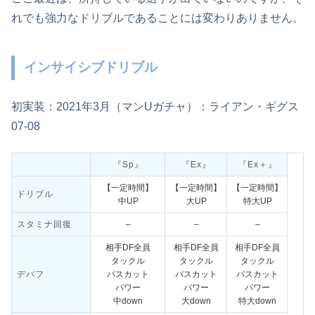
れでも強力なドリブルであることには変わりありません。
インサイシブドリブル
初実装：2021年3月（マンUガチャ）：ライアン・ギグス
07-08
『Sp』
『Ex』
『Ex＋』
【一定時間】
【一定時間】
【一定時間】
ドリブル
中UP
大UP
特大UP
スタミナ回復
–
–
–
相手DF全員
相手DF全員
相手DF全員
タックル
タックル
タックル
デバフ
パスカット
パスカット
パスカット
パワー
パワー
パワー
中down
大down
特大down