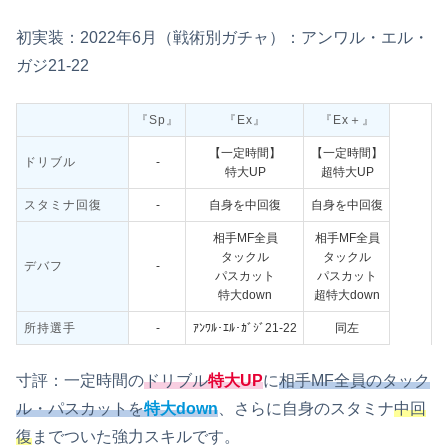
初実装：2022年6月（戦術別ガチャ）：アンワル・エル・
ガジ21‐22
『Sp』
『Ex』
『Ex＋』
【一定時間】
【一定時間】
ドリブル
‐
特大UP
超特大UP
スタミナ回復
‐
自身を中回復
自身を中回復
相手MF全員
相手MF全員
タックル
タックル
デバフ
‐
パスカット
パスカット
特大down
超特大down
所持選手
‐
ｱﾝﾜﾙ･ｴﾙ･ｶﾞｼﾞ21-22
同左
寸評：一定時間の
ドリブル
特大UP
に
相手MF全員のタック
ル・パスカットを
特大down
、さらに自身のスタミナ
中回
復
までついた強力スキルです。