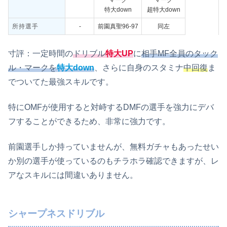
マーク
マーク
特大down
超特大down
所持選手
‐
前園真聖96-97
同左
寸評：一定時間の
ドリブル
特大UP
に
相手MF全員のタック
ル・マークを
特大down
、さらに自身のスタミナ
中回復
ま
でついてた最強スキルです。
特にOMFが使用すると対峙するDMFの選手を強力にデバ
フすることができるため、非常に強力です。
前園選手しか持っていませんが、無料ガチャもあったせい
か別の選手が使っているのもチラホラ確認できますが、レ
アなスキルには間違いありません。
シャープネスドリブル