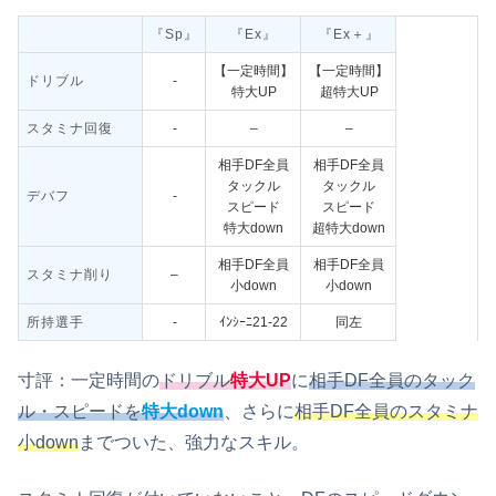
『Sp』
『Ex』
『Ex＋』
【一定時間】
【一定時間】
ドリブル
‐
特大UP
超特大UP
スタミナ回復
‐
–
–
相手DF全員
相手DF全員
タックル
タックル
デバフ
‐
スピード
スピード
特大down
超特大down
相手DF全員
相手DF全員
スタミナ削り
–
小down
小down
所持選手
‐
ｲﾝｼｰﾆ21-22
同左
寸評：一定時間の
ドリブル
特大UP
に
相手DF全員のタック
ル・スピードを
特大down
、さらに
相手DF全員のスタミナ
小down
までついた、強力なスキル。