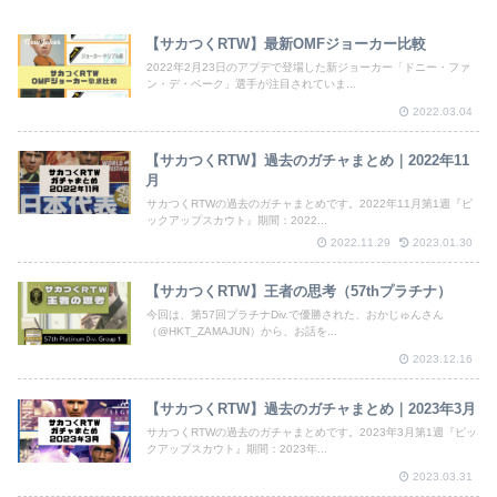
【サカつくRTW】最新OMFジョーカー比較
2022年2月23日のアプデで登場した新ジョーカー「ドニー・ファ
ン・デ・ベーク」選手が注目されていま...
2022.03.04
【サカつくRTW】過去のガチャまとめ｜2022年11
月
サカつくRTWの過去のガチャまとめです。2022年11月第1週『ピ
ックアップスカウト』期間：2022...
2022.11.29
2023.01.30
【サカつくRTW】王者の思考（57thプラチナ）
今回は、第57回プラチナDiv.で優勝された、おかじゅんさん
（@HKT_ZAMAJUN）から、お話を...
2023.12.16
【サカつくRTW】過去のガチャまとめ｜2023年3月
サカつくRTWの過去のガチャまとめです。2023年3月第1週『ピッ
クアップスカウト』期間：2023年...
2023.03.31