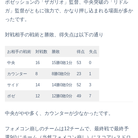
ポゼッションの「ザガリオ」監督、中央突破の「リドル
ガ」監督がともに強力で、かなり押し込まれる場面が多か
ったです。
対戦相手の戦術と勝敗、得失点は以下の通り
お相手の戦術
対戦数
勝敗
得点
失点
中央
16
15勝0敗1分
53
0
カウンター
8
8勝0敗0分
23
1
サイド
14
14勝0敗0分
52
3
ポゼ
12
12勝0敗0分
49
7
中央がやや多く、カウンターが少なかったです。
フォメコン崩しのチームは12チームで、最終戦で最終予
選9位にチーム（当然フォメコン崩し）にスコアレスドロ