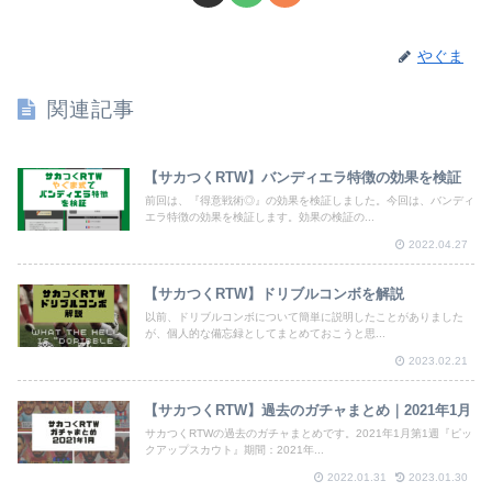
やぐま
関連記事
【サカつくRTW】バンディエラ特徴の効果を検証
前回は、『得意戦術◎』の効果を検証しました。今回は、バンディ
エラ特徴の効果を検証します。効果の検証の...
2022.04.27
【サカつくRTW】ドリブルコンボを解説
以前、ドリブルコンボについて簡単に説明したことがありました
が、個人的な備忘録としてまとめておこうと思...
2023.02.21
【サカつくRTW】過去のガチャまとめ｜2021年1月
サカつくRTWの過去のガチャまとめです。2021年1月第1週『ピッ
クアップスカウト』期間：2021年...
2022.01.31
2023.01.30