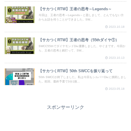
【サカつくRTW】王者の思考～Legends～
今回は、王者の思考～Legends～と題しまして、とんでもない方
からお話を伺うことができました。SW...
2023.10.18
【サカつくRTW】王者の思考（55thダイヤ①）
SWCC55thでダイヤモンドDiv.優勝しました、やぐまです。今回か
ら、王者の思考と銘打って、SW...
2023.10.13
【サカつくRTW】50th SWCCを振り返って
50th SWCCが終了しました。私は今回もシルバーDiv.に挑戦しまし
た。前回、最終予選で3分1敗...
2023.05.18
スポンサーリンク